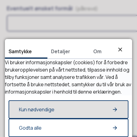
Eventuelt ønsket formål
(påkrevd)
Fondskonto ved innskudd
(påkrevd)
Samtykke
Detaljer
Om
3936 51 20688
Vi bruker informasjonskapsler (cookies) for å forbedre
brukeropplevelsen på vårt nettsted, tilpasse innhold og
tilby funksjoner samt analysere trafikken vår. Ved å
For fondsstyret. Skal ikke fylles ut av giver
fortsette å bruke nettstedet, samtykker du til vår bruk av
informasjonskapsler i henhold til denne erklæringen.
Konto 17702
Ansvar:
Kun nødvendige
Funksjon:
Godta alle