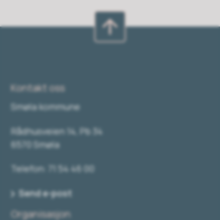
Kontakt oss
Smøla kommune
Rådhusveien 14, Pb 34
6570 Smøla
Telefon: 71 54 46 00
Send e-post
Organisasjon