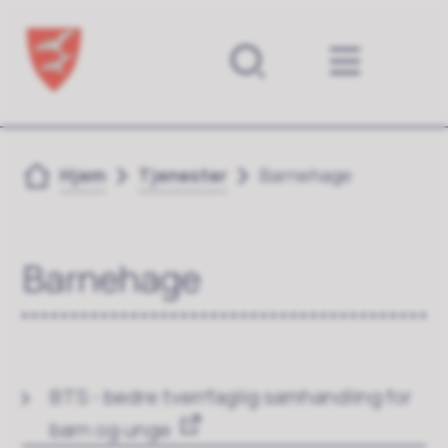
Forsiden
Du er her:
Hjem
Tjenester
Barnehage
Barnehage
BTS - bedre tverrfaglig samhandling for
barn og unge