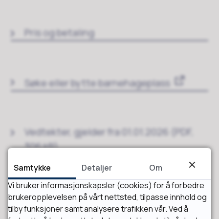
Pris og betaling
Søke eller bytte barnehageplass
Vedtekter, gjelder fra 01.01.2026
(PDF,
306 kB)
Samtykke
Detaljer
Om
Vi bruker informasjonskapsler (cookies) for å forbedre
Lovverk, planer og dokumenter
brukeropplevelsen på vårt nettsted, tilpasse innhold og
tilby funksjoner samt analysere trafikken vår. Ved å