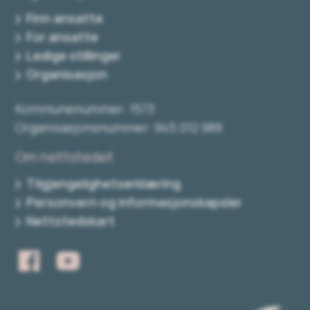
Finn ansatte
For ansatte
Ledige stillinger
Organisasjon
Kommunenummer: 1573
Organisasjonsnummer: 945 012 986
Om nettstedet
Tilgjengelighetserklæring
Personvern og informasjonskapsler
Nettstedskart