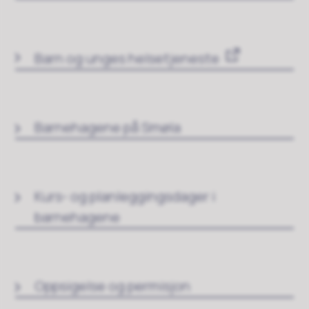
Barn og unges helsetjeneste
Barnehagene på Smøla
Kurs- og planleggingsdager i
barnehagene
Oppsigelse og permisjon