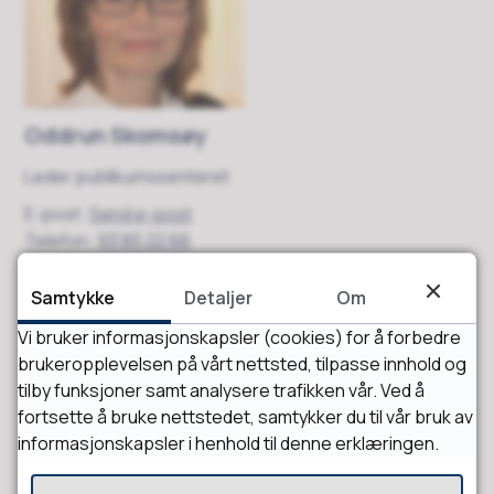
Oddrun Skomsøy
Leder publikumssenteret
E-post
Send e-post
Telefon
93 85 22 66
Samtykke
Detaljer
Om
Åpningstider
Vi bruker informasjonskapsler (cookies) for å forbedre
Åpningstid rådhuset
brukeropplevelsen på vårt nettsted, tilpasse innhold og
Mandag - fredag: 09.00-14.00.
tilby funksjoner samt analysere trafikken vår. Ved å
fortsette å bruke nettstedet, samtykker du til vår bruk av
Telefontid sentralbordet
informasjonskapsler i henhold til denne erklæringen.
Mandag - fredag: 09.00 - 14.00.