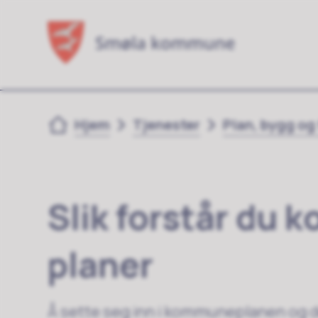
Du er her:
Hjem
Tjenester
Plan, bygg og
Slik forstår du
planer
Å sette seg inn i kommuneplanen og d