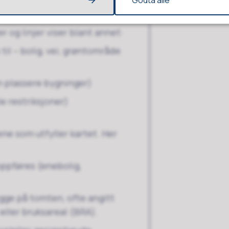
Godta alle
r og linjer viser blant annet:
til – bolig, vei, grøntområde
 plassere bygninger)
 restriksjoner)
ne som utfyller kartet. Her
 oppføres (enebolig,
gge på tomten, ofte angitt
ller bruksareal (BRA).