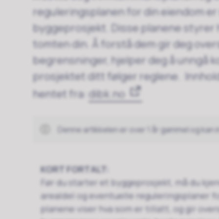
reguleringsplanen for din eiendom er n
byggeprosjekt. Disse planene styrer 
tomten din. Å forstå dem gir deg over
begrensninger, hjelper deg å unngå kos
prosjektet ditt følger reglene. Innhol
hentet fra:
dibk.no
Denne artikkelen er over 1 år gammel og kan 
KORT FORTALT:
Før du starter et byggeprosjekt, må du kj
arealdel og eventuelle reguleringsplaner 
planene viser hva som er tillatt, og gir over