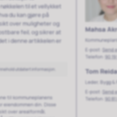
økkelen til et vellykket
hva du kan gjøre på
sikt over muligheter og
Mahsa Ak
tbare feil, og sikrer at
det i denne artikkelen er
Kommuneplan
E-post
Send 
Telefon
90 19
innehold utdatert informasjon.
Tom Reida
Leder, Bygg & 
E-post
Send 
enne til kommuneplanens
Telefon
90 81
for eiendommen din. Disse
sikt over arealformål,