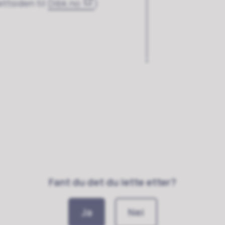
ttsiden til
Dibk.no
)
Fant du det du lette etter?
Ja
Nei