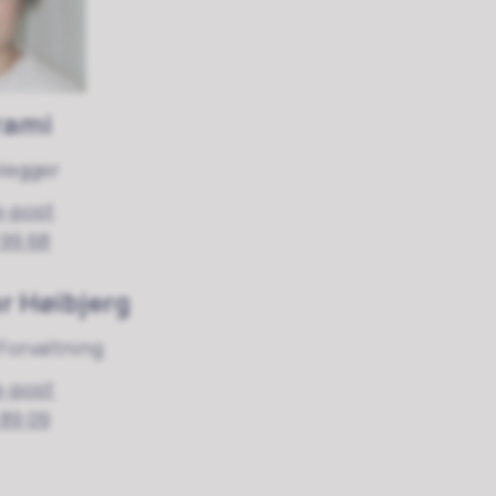
rami
legger
e-post
 99 68
r Høibjerg
Forvaltning
e-post
 89 09