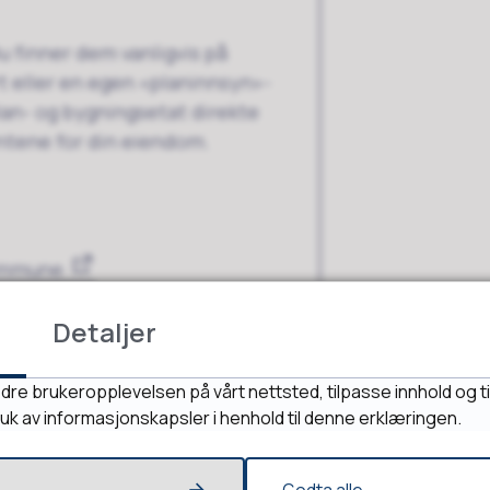
 finner dem vanligvis på
rt eller en egen «planinnsyn»-
an- og bygningsetat direkte
entene for din eiendom.
ommune
 ut. Planregisteret blir ikke
Detaljer
dre brukeropplevelsen på vårt nettsted, tilpasse innhold og ti
ruk av informasjonskapsler i henhold til denne erklæringen.