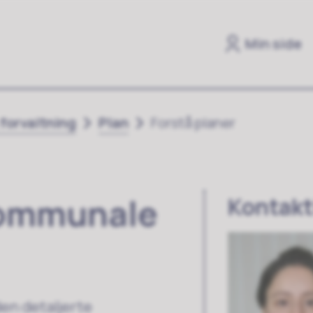
Min side
 forvaltning
Plan
Forstå planer
 kommunale
Kontakt
en detaljerte