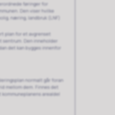
rordnede føringer for
ommunen. Den viser hvilke
olig, næring, landbruk (LNF)
rt plan for et avgrenset
 et sentrum. Den inneholder
dan det kan bygges innenfor
uleringsplan normalt går foran
rid mellom dem. Finnes det
det kommuneplanens arealdel