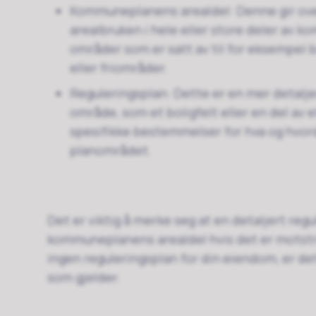
Kommuneplanens arealdel: Denne gir ove
arealbruken i hele eller store deler av k
områder som er satt av til for eksempel b
eller friområder.
Reguleringsplan: Dette er en mer detalje
område, som et boligfelt eller en del av
spesifikke bestemmelser for hva og hvor
planområdet.
Det er viktig å merke seg at en detaljert reg
kommuneplanens arealdel hvis det er motst
ingen reguleringsplan for din eiendom, er 
som gjelder.