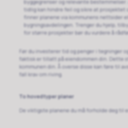
byggegrenser og relevante bestemmelser. Å
tidlig kan hindre feil og sikre at prosjektet
finner planene via kommunens nettsider el
bygningsavdelingen. Trenger du hjelp, til
for større prosjekter bør du vurdere å rådf
Før du investerer tid og penger i tegninger 
faktisk er tillatt på eiendommen din. Dette s
kommunen din. Å overse disse kan føre til avs
fall krav om riving.
To hovedtyper planer
De viktigste planene du må forholde deg til e