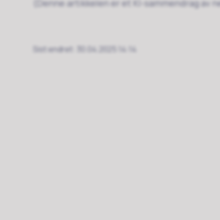
(Denne artikkelen er et KI-sammendrag av ne
Sist endret
30.04.2025 14:14