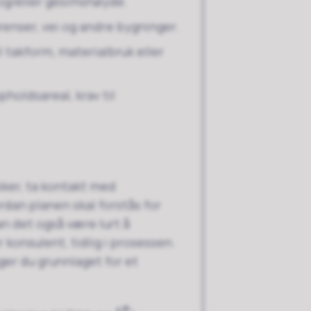
og/eller gesimshøyde.
renser, vei og andre bygninger.
l takform, materialbruk eller
holdsareal, krav til
kker, ta kontakt med
dan planen skal forstås for
an det også være lurt å
 konsulent, tidlig i prosessen.
ger du grunnlaget for et