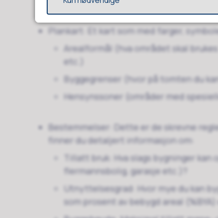
Kun nødvendige
Plankart: Et kart som med farger, symbole
Arealformål (hva området skal brukes 
etc.)
Byggegrenser (hvor på tomten du kan
Hensynssoner (områder med spesielle
Bestemmelser: Dette er de skrevne regle
finner du detaljert informasjon om:
Tillatt bruk: Hva slags bygninger kan
flermannsbolig, garasje etc.)?
Utnyttelsesgrad: Hvor mye du kan by
som prosent av bebygd areal (%BYA) e