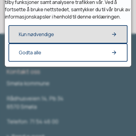
tilby funksjoner samt analysere trafikken vår. Ved å
fortsette å bruke nettstedet, samtykker du til vår bruk av
informasjonskapsler i henhold til denne erklæringen.
Kun nødvendige
Godta alle
Kontakt oss
Smøla kommune
Rådhusveien 14, Pb 34
6570 Smøla
Telefon: 71 54 46 00