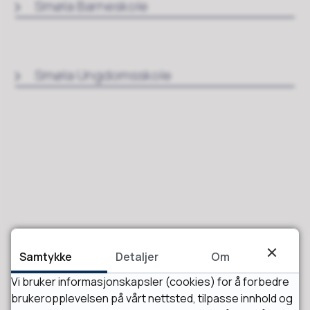
Smøla Barneskole
Smøla Ungdomsskole
Fant du det du lette etter?
Samtykke
Detaljer
Om
Vi bruker informasjonskapsler (cookies) for å forbedre
Ja
Nei
brukeropplevelsen på vårt nettsted, tilpasse innhold og