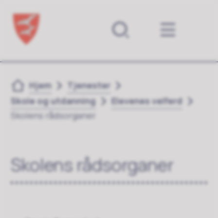
Forsiden
Du er her:
Hjem
Tjenester
Skole og utdanning
Elevenes velferd
Skolens rådsorganer
Skolens rådsorganer