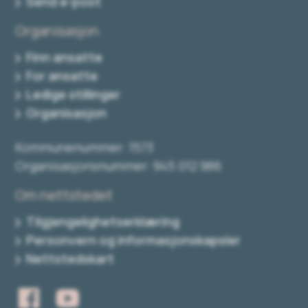
Send e-post
Organisasjon
Finn ansatte
For ansatte
Ledige stillinger
Organisasjon
Kommunenummer: 1573
Organisasjonsnummer: 945 012 986
Om nettstedet
Tilgjengelighetserklæring
Personvern og informasjonskapsler
Nettstedskart