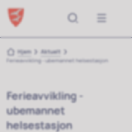
Forsiden
Du er her:
Hjem
Aktuelt
Ferieavvikling - ubemannet helsestasjon
Ferieavvikling -
ubemannet
helsestasjon