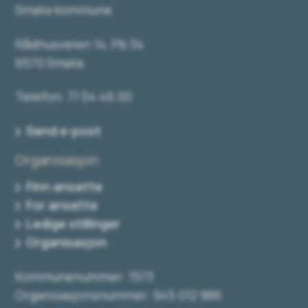
Smøla kommune
Rådhusveien 14, Pb 34
6570 Smøla
Telefon: 71 54 46 00
Send e-post
Organisasjon
Finn ansatte
For ansatte
Ledige stillinger
Organisasjon
Kommunenummer: 1573
Organisasjonsnummer: 945 012 986