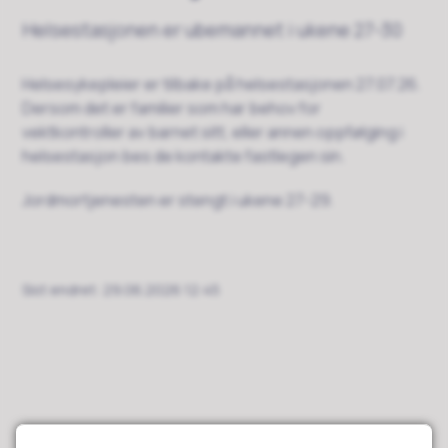
Helsestasjonen er ubemannet i ukene 27-30
Helsesykepleier er tilbake på helsestasjonen 27.07.26.
Dersom det er familier som har behov for
vektkontroller av barnet sitt, eller annen oppfølging i
helsestasjon bes de kontakte fastlegen sin.
Jordmortjenesten er stengt i ukene 27-29.
Sist endret
29.06.2026 12:45