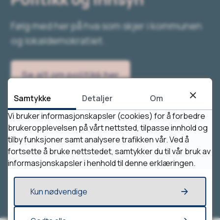
Følg med her på hva som skjer i kommunen
og lokaldemokratiet.
Se alt om politikk her
Samtykke
Detaljer
Om
Innsyn
Vi bruker informasjonskapsler (cookies) for å forbedre
brukeropplevelsen på vårt nettsted, tilpasse innhold og
Politiske møter/saker
tilby funksjoner samt analysere trafikken vår. Ved å
Se møter på Kommune-TV
fortsette å bruke nettstedet, samtykker du til vår bruk av
informasjonskapsler i henhold til denne erklæringen.
Innbyggermedvirkning
Valg 2027
Kun nødvendige