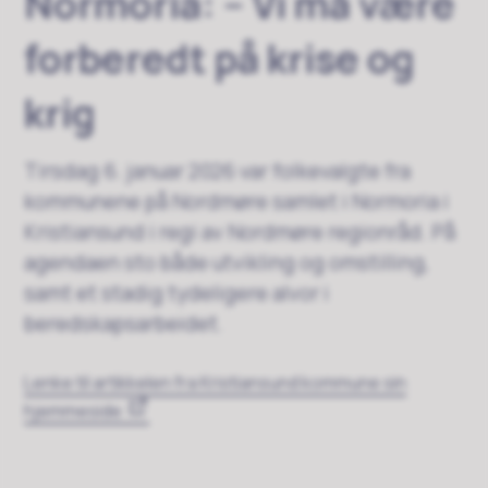
Normoria: – Vi må være
forberedt på krise og
krig
Tirsdag 6. januar 2026 var folkevalgte fra
kommunene på Nordmøre samlet i Normoria i
Kristiansund i regi av Nordmøre regionråd. På
agendaen sto både utvikling og omstilling,
samt et stadig tydeligere alvor i
beredskapsarbeidet.
Lenke til artikkelen fra Kristiansund kommune sin
hjemmeside