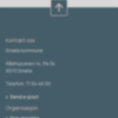
Kontakt oss
Smøla kommune
Rådhusveien 14, Pb 34
6570 Smøla
Telefon: 71 54 46 00
Send e-post
Organisasjon