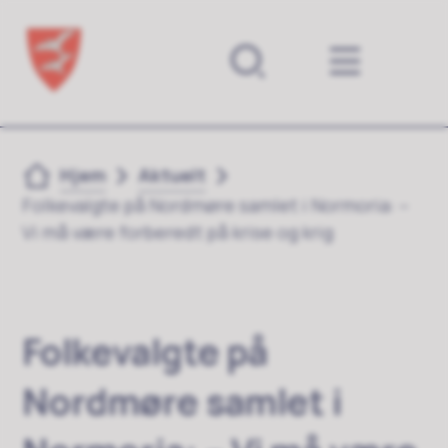
Forsiden
Du er her:
Hjem
Aktuelt
Folkevalgte på Nordmøre samlet i Normoria: –
Vi må være forberedt på krise og krig
Folkevalgte på
Nordmøre samlet i