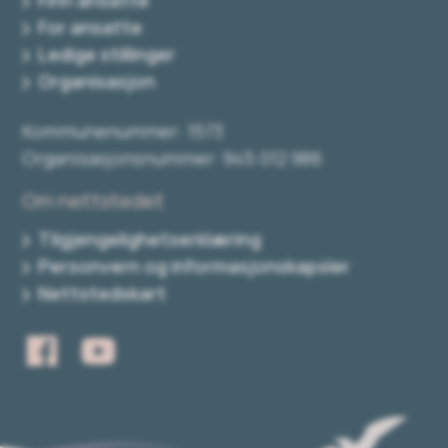
Finn ansatte
For ansatte
Ledige stillinger
Organisasjon
Kommunenummer: 1573
Organisasjonsnummer: 945 012 986
Om nettstedet
Tilgjengelighetserklæring
Personvern og informasjonskapsler
Nettstedskart