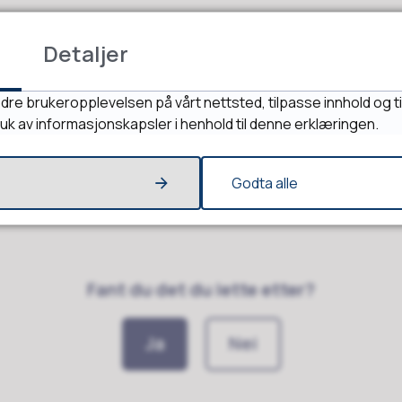
.2022 13:56
Detaljer
dre brukeropplevelsen på vårt nettsted, tilpasse innhold og ti
ruk av informasjonskapsler i henhold til denne erklæringen.
Godta alle
Fant du det du lette etter?
Ja
Nei