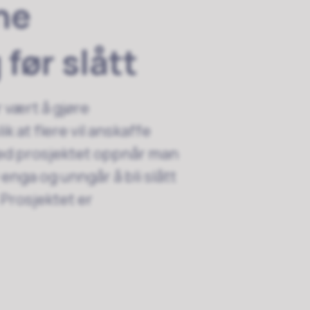
ne
 før slått
 vært å gjøre
k at flere vil anskaffe
d prosjektet oppnår man
 enga og unngår å bli slått
.
Prosjektet er