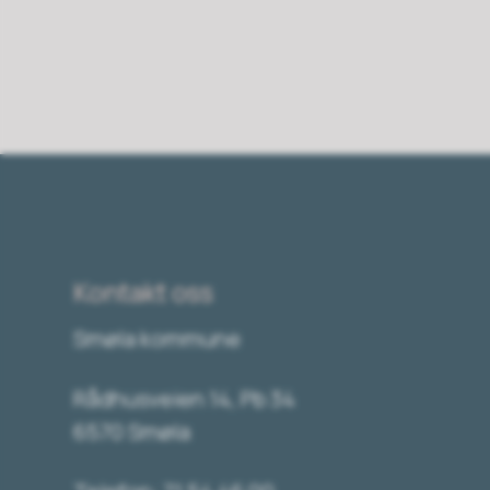
Kontakt oss
Smøla kommune
Rådhusveien 14, Pb 34
6570 Smøla