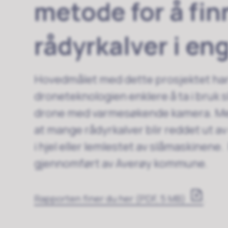
metode for å fin
rådyrkalver i eng
Hovedmålet med dette prosjektet har
droneteknologien enklere å ta i bruk sli
drone med varmesøkende kamera. Me
at mange rådyrkalver blir reddet ut av
i hjel eller lemlestet av slåmaskinene
gjennomført av Averøy kommune.
Rapporten finer du her
(PDF, 5 MB)
.