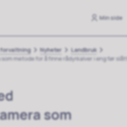
Min side
 forvaltning
Nyheter
Landbruk
m metode for å finne rådyrkalver i eng før slåt
ed
kamera som