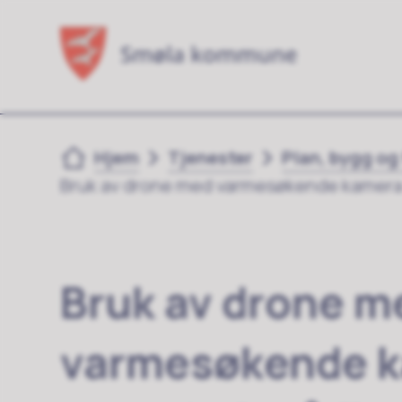
Du er her:
Hjem
Tjenester
Plan, bygg og
Bruk av drone med varmesøkende kamera so
Bruk av drone m
varmesøkende 