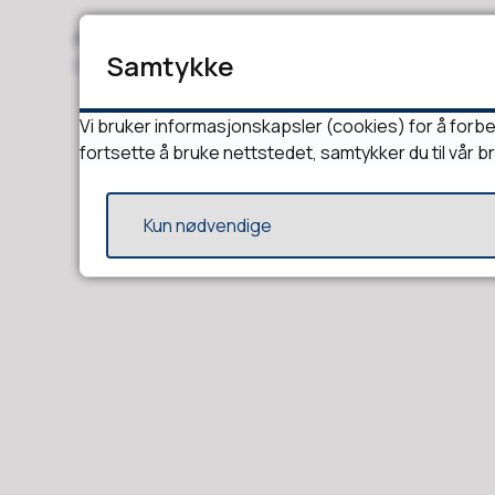
Publisert av
Tom Reidar Høibjerg
Publisert
02.08
Samtykke
Sist endret
03.08.2026 11:09
Vi bruker informasjonskapsler (cookies) for å forbe
fortsette å bruke nettstedet, samtykker du til vår b
Kun nødvendige