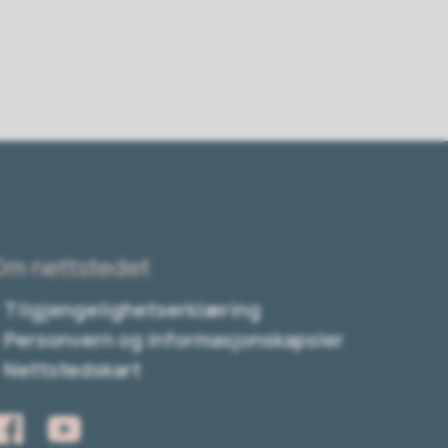
Om nettstedet
Tilgjengelighetserklæring
Personvern og informasjonskapsler
Nettstedskart