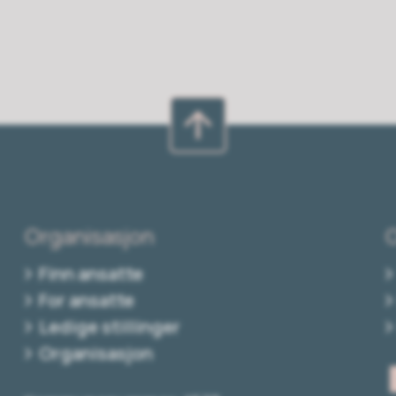
Organisasjon
Finn ansatte
For ansatte
Ledige stillinger
Organisasjon