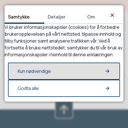
Samtykke
Detaljer
Om
Vi bruker informasjonskapsler (cookies) for å forbedre
brukeropplevelsen på vårt nettsted, tilpasse innhold og
tilby funksjoner samt analysere trafikken vår. Ved å
Fant du det du lette etter?
fortsette å bruke nettstedet, samtykker du til vår bruk av
informasjonskapsler i henhold til denne erklæringen.
Ja
Nei
Kun nødvendige
Godta alle