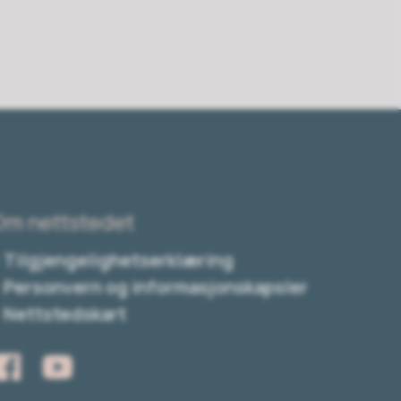
Om nettstedet
Tilgjengelighetserklæring
Personvern og informasjonskapsler
Nettstedskart