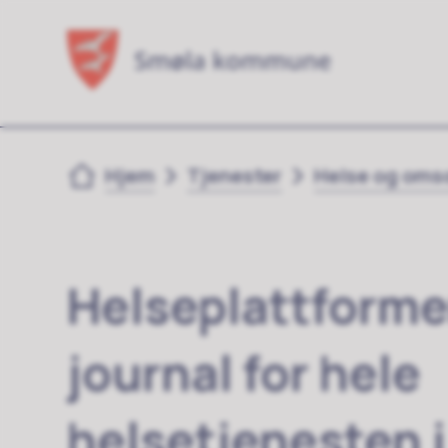
Du er her:
Hjem
Tjenester
Helse og oms
Helseplattforme
journal for hele
helsetjenesten i