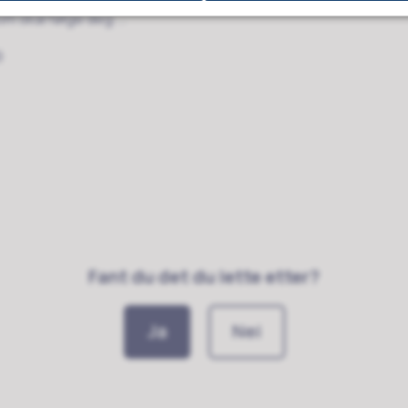
om skal følge deg ...
9
Fant du det du lette etter?
Ja
Nei