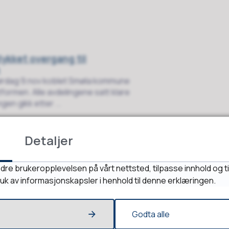
lykket overgang til
n
l lørdag 9.nov koblet Smøla kommune
formen. Alle avdelingene satt klare
en gikk etter ...
Detaljer
 inngang til helse- og
m vil gi deg mange nye
dre brukeropplevelsen på vårt nettsted, tilpasse innhold og ti
ruk av informasjonskapsler i henhold til denne erklæringen.
4
ttformen?
Godta alle
en ny, felles pasientjournal for hele
dt-Norge. Med Helseplattformen vil