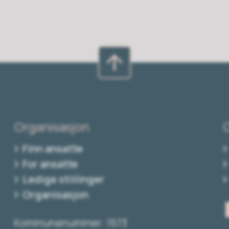
Organisasjon
Finn ansatte
For ansatte
Ledige stillinger
Organisasjon
Kommunenummer: 1573