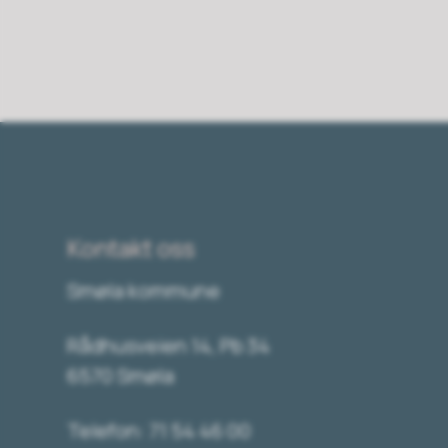
Kontakt oss
Smøla kommune
Rådhusveien 14, Pb 34
6570 Smøla
Telefon: 71 54 46 00