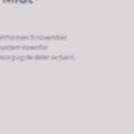
lattformen 9.november
lsystem innenfor
org og de deler av barn,