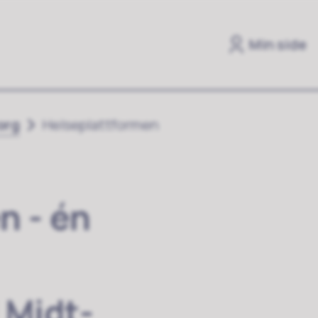
Min side
org
Helseplattformen
n - én
 Midt-