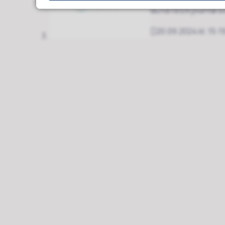
du nå få EN journal s
20.09.2024 kl. 15:1
Publisert