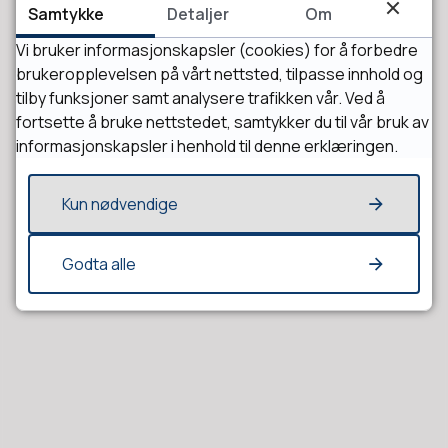
Samtykke
Detaljer
Om
Vi bruker informasjonskapsler (cookies) for å forbedre
Omsorgsbolig for personer med
brukeropplevelsen på vårt nettsted, tilpasse innhold og
funksjonshemming
tilby funksjoner samt analysere trafikken vår. Ved å
fortsette å bruke nettstedet, samtykker du til vår bruk av
informasjonskapsler i henhold til denne erklæringen.
Parkeringsbevis
Kun nødvendige
Godta alle
TT-kort