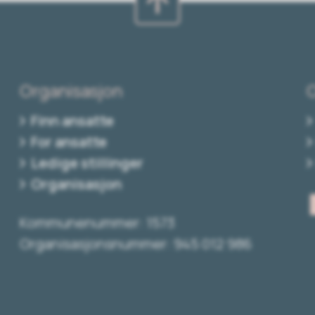
Organisasjon
Finn ansatte
For ansatte
Ledige stillinger
Organisasjon
Kommunenummer: 1573
Organisasjonsnummer: 945 012 986