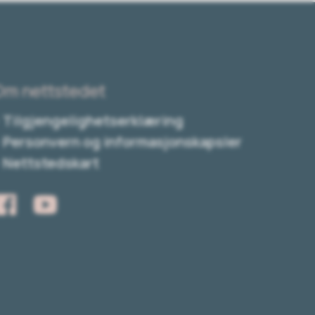
Om nettstedet
Tilgjengelighetserklæring
Personvern og informasjonskapsler
Nettstedskart