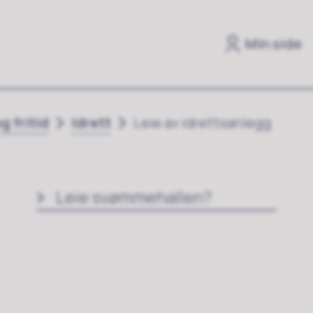
Min side
g fritid
Idrett
Leie av idrettsanlegg
Leie svømmehallen?