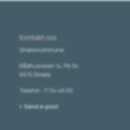
Kontakt oss
Smøla kommune
Rådhusveien 14, Pb 34
6570 Smøla
Telefon: 71 54 46 00
Send e-post