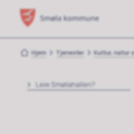
Du er her:
Hjem
Tjenester
Kultur, natur o
Leie Smølahallen?