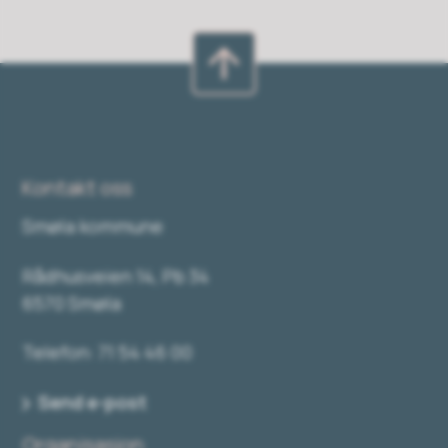
Kontakt oss
Smøla kommune
Rådhusveien 14, Pb 34
6570 Smøla
Telefon: 71 54 46 00
Send e-post
Organisasjon