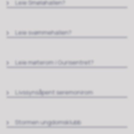
Leie Smølahallen?
Leie svømmehallen?
Leie møterom i Gurisentret?
Livssynsåpent seremonirom
Stormen ungdomsklubb