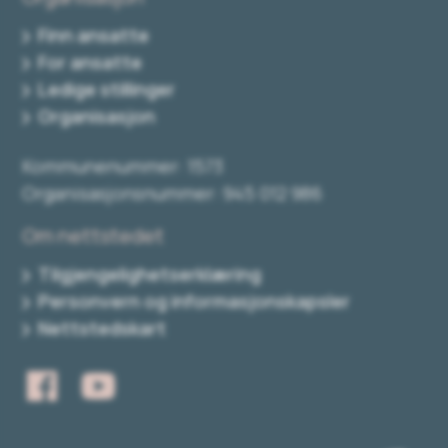
Finn ansatte
For ansatte
Ledige stillinger
Organisasjon
Kommunenummer: 1573
Organisasjonsnummer: 945 012 986
Om nettstedet
Tilgjengelighetserklæring
Personvern og informasjonskapsler
Nettstedskart