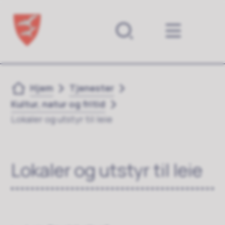
Forsiden
Du er her:
Hjem
Tjenester
Kultur, natur og fritid
Lokaler og utstyr til leie
Lokaler og utstyr til leie