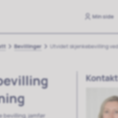
Min side
att
Bevillinger
Utvidet skjenkebevilling ve
evilling
Kontakt
ning
bevilling, jamfør