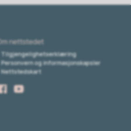
Om nettstedet
Tilgjengelighetserklæring
Personvern og informasjonskapsler
Nettstedskart