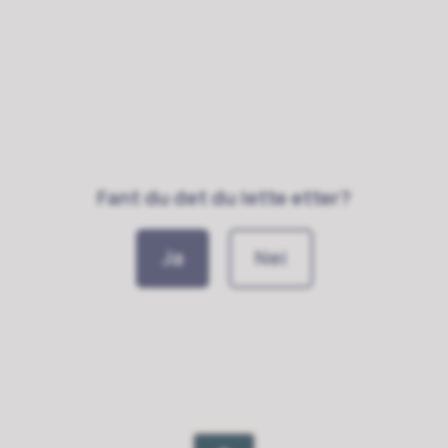
Fant du det du lette etter?
Ja
Nei