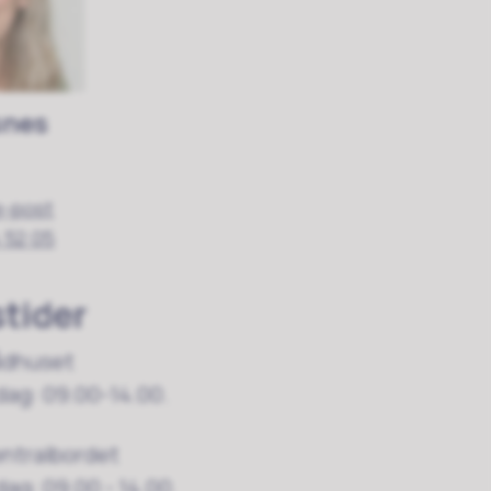
snes
e-post
 52 05
tider
ådhuset
dag: 09.00-14.00.
entralbordet
ag: 09.00 - 14.00.