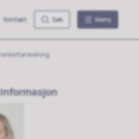
Kontakt
Søk
Meny
d enkeltanledning
informasjon