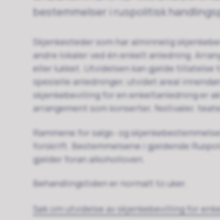
bestemmelser i ruspolitisk handlingspl
Skjenkesteder som har alminnelig skjenkebevi
andre lokaler ved én enkelt anledning. Arr
eller lukket. Utvidelsen kan gjelde tillatelse t
spesielle anledninger, utvidet areal innendør
skjenkebevilling for en enkeltanledning er a
arrangement som konserter, festivaler, teat
Rammene for salgs- og skjenkebestemmelsene 
forskrift. Bestemmelsene i gjeldende Ruspol
gjelder foran alkoholloven.
Behandlingstiden er normalt to uker.
Søk om utvidelse av skjenkebevilling for enk