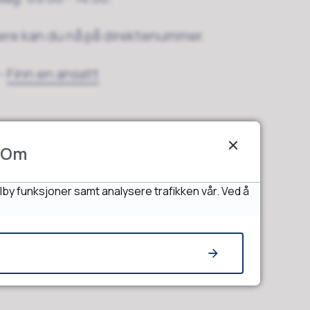
re kan du nå på direktenummer.
-
Finn en ansatt
Om
lby funksjoner samt analysere trafikken vår. Ved å