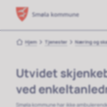
Du er her:
Hjem
Tjenester
Næring og sk
Utvidet skjenkeb
ved enkeltanled
Smøla kommune har ikke ambulerende 