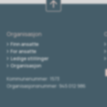
Organisasjon
Finn ansatte
For ansatte
Ledige stillinger
Organisasjon
Kommunenummer: 1573
Organisasjonsnummer: 945 012 986