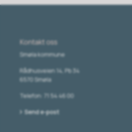
Kontakt oss
Smøla kommune
Rådhusveien 14, Pb 34
6570 Smøla
Telefon: 71 54 46 00
Send e-post