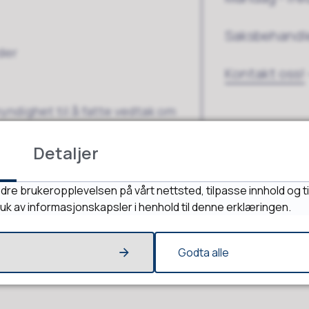
Saksbehandle
der
Kontakt oss!
ndighet til å fatte vedtak om
Detaljer
rig også ved utvidet bevilling.
dre brukeropplevelsen på vårt nettsted, tilpasse innhold og ti
ruk av informasjonskapsler i henhold til denne erklæringen.
Godta alle