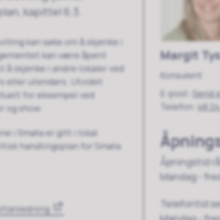
an, kapittel 6.3.
lling kan søke om å skjenke i
Margit Ty
angementet kan være åpent
il å skjenke i andre lokaler ved
Konsulent
s eller utendørs. Utvidet
E-post
Send 
ktuelt for eksempel ved
Telefon
48 24
er og show.
i Smøla er gitt i lokal
Åpnings
itisk handlingsplan for Smøla
Åpningstid r
Mandag - fre
Telefontid s
eltanledning
Mandag - fred