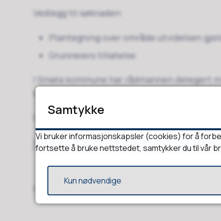
Vedlegg til søknaden:
Plantegning over område utvidelsen gjel
Grunneiers tillatelse
I Smøla kommune har rådmannen delegert my
skjenkebevilling for én enkelt anledning.
Samtykke
Skjenkestedets ordinære vilkår gjelder for øv
Vi bruker informasjonskapsler (cookies) for å forbe
Ruspolitisk handlingsplan i Smøla kommune
fortsette å bruke nettstedet, samtykker du til vår b
Kun nødvendige
Sist endret
14.08.2025 13:47