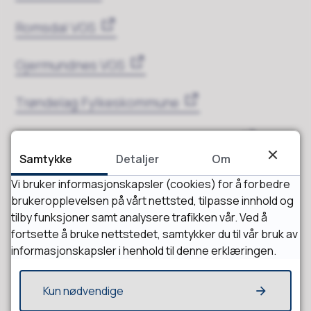
Romsdal VGS
Gjermundnes VGS
Trøndelag Fylkeskommune
Videregående skoler i Trøndelag
Samtykke
Detaljer
Om
Vi bruker informasjonskapsler (cookies) for å forbedre
Sist endret
16.02.2026 13:54
brukeropplevelsen på vårt nettsted, tilpasse innhold og
tilby funksjoner samt analysere trafikken vår. Ved å
fortsette å bruke nettstedet, samtykker du til vår bruk av
informasjonskapsler i henhold til denne erklæringen.
Kun nødvendige