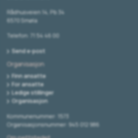
Rådhusveien 14, Pb 34
6570 Smøla
Telefon: 71 54 46 00
Send e-post
Organisasjon
Finn ansatte
For ansatte
Ledige stillinger
Organisasjon
Kommunenummer: 1573
Organisasjonsnummer: 945 012 986
Om nettstedet