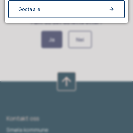
Godta alle
Fant du det du lette etter?
Ja
Nei
Kontakt oss
Smøla kommune