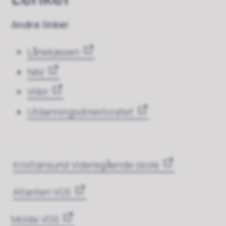
Andre linker
Lånekassen
NAV
Vilbli
Utdanningsdirektoratet
Kristiansund Videregående skole
Atlanten VGS
Molde VGS