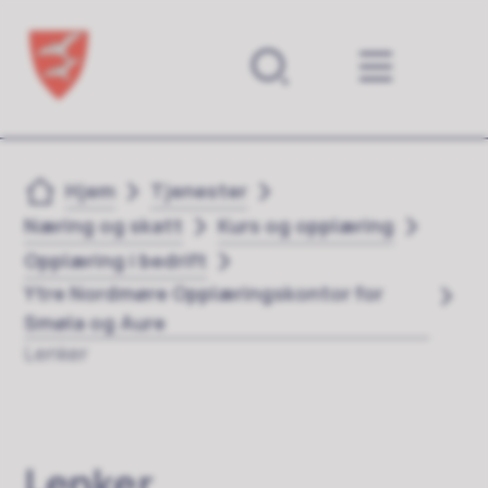
Forsiden
Du er her:
Hjem
Tjenester
Næring og skatt
Kurs og opplæring
Opplæring i bedrift
Ytre Nordmøre Opplæringskontor for
Smøla og Aure
Lenker
Lenker