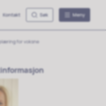
Kontakt
Søk
Meny
læring for voksne
informasjon