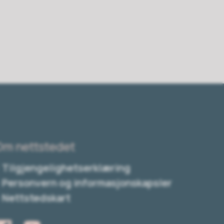
Om nettstedet
Tilgjengelighetserklæring
Personvern og informasjonskapsler
Nettstedskart