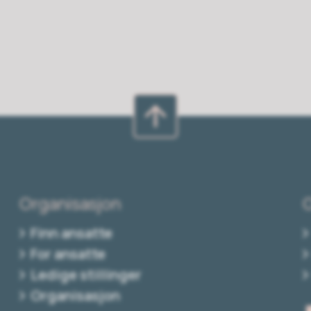
Organisasjon
Finn ansatte
For ansatte
Ledige stillinger
Organisasjon