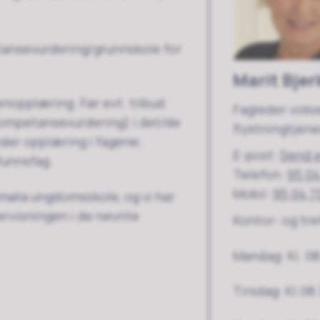
tansevurdering/grunnskole for
Marit Bje
enopplæring. Før evt. tilbud
Fagleder voks
alkompetansevurdering) i det/de
flyktningtjen
yder opplæring i fagene;
E-post
Send 
funnsfag.
Telefon
95 04
Mobil
95 04 7
møla ungdomsskole, og vi har
ervisningen i de nevnte
Kontor- og tre
Mandag: Kl. 08
Tirsdag: Kl.08.