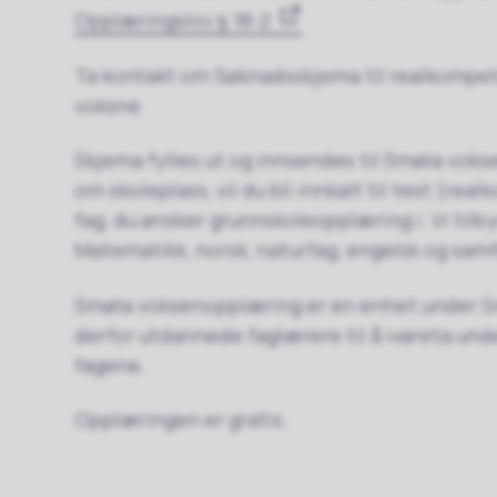
Opplæringslov § 18-2
Ta kontakt om Søknadsskjema til realkompe
voksne
Skjema fylles ut og innsendes til Smøla voks
om skoleplass, vil du bli innkalt til test (re
fag, du ønsker grunnskoleopplæring i. Vi tilb
Matematikk, norsk, naturfag, engelsk og sam
Smøla voksenopplæring er en enhet under S
derfor utdannede faglærere til å ivareta und
fagene.
Opplæringen er gratis.