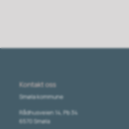
Kontakt oss
Smøla kommune
Rådhusveien 14, Pb 34
6570 Smøla