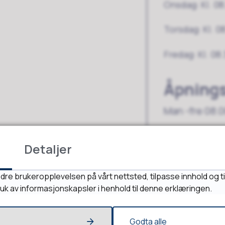
Onsdag: Kl. 08
Torsdag: Kl. 0
Fredag: Kl. 08
Åpnings
Man -fre 08.0
Adress
Detaljer
Besøksadres
dre brukeropplevelsen på vårt nettsted, tilpasse innhold og ti
Rådhusveien
ruk av informasjonskapsler i henhold til denne erklæringen.
6570 Smøla
Vis på kart (
Godta alle