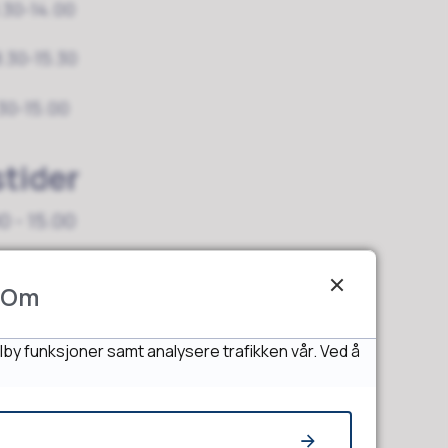
.30-14.00
8.30-15.30
.30-15.00
tider
0 - 15.00
e
Om
se
lby funksjoner samt analysere trafikken vår. Ved å
 14
google maps)