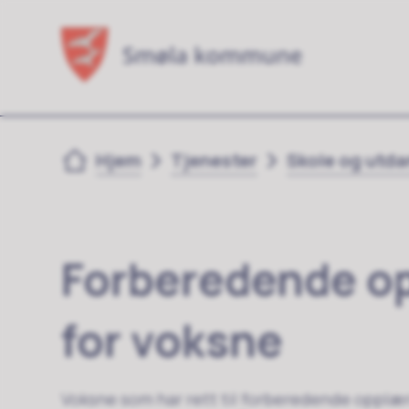
Du er her:
Hjem
Tjenester
Skole og utd
Forberedende o
for voksne
Voksne som har rett til forberedende opplær