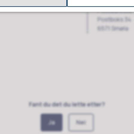
Postadresse
Postboks 34
6571 Smøla
Fant du det du lette etter?
Ja
Nei