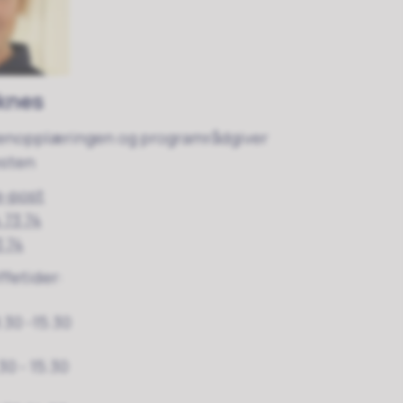
rknes
enopplæringen og programrådgiver
esten
e-post
 73 74
3 74
ffetider:
.30 -15.30
30 - 15.30