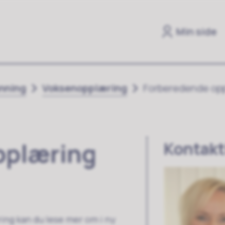
Min side
anning
Voksenopplæring
Forberedende opp
pplæring
Kontakt
ing kan du lese mer om i ny