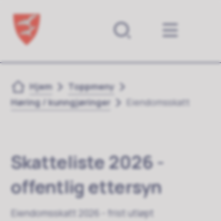
Forsiden
Du er her:
Hjem
Toppmeny
Høring / kunngjøringer
Eiendomsskatt
Skatteliste 2026 -
offentlig ettersyn
Eiendomsskatt 2026 - frist utløpt