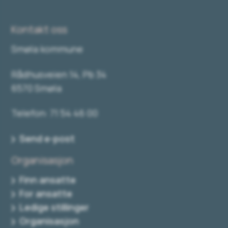
Kontakt oss
Smøla kommune
Rådhusveien 14, Pb 34
6570 Smøla
Telefon: 71 54 46 00
Send e-post
Organisasjon
Finn ansatte
For ansatte
Ledige stillinger
Organisasjon