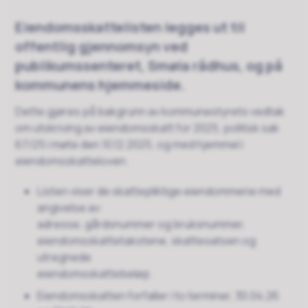
Eiendomsskattelisten legges ut til
offentlig gjennomsyn ved
publikumssenteret, Smøla rådhus, og på
kommunens hjemmeside.
Dette gjøres på bakgrunn av kommunestyrets vedtak
om utskriving av eiendomsskatt for 2025, politisk sak
67/25 i møte den 10.12.2025, og med hjemmel i
eiendomsskatteloven.
Listen viser de skattepliktige eiendommene med
angivelse av:
adresse, gårdsnummer og bruksnummer,
eiendomsskattetakstene, skattesatsen og
utregnede
eiendomsskattebeløp.
Eiendomsskatten forfaller i to terminer, 30.04.26