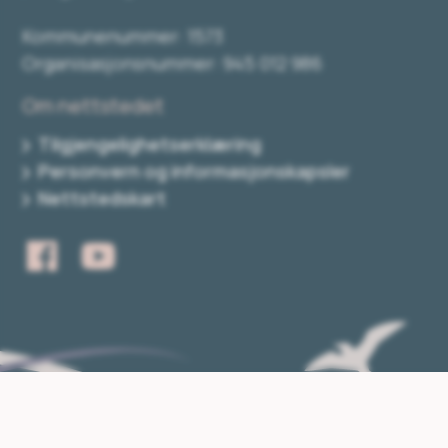
Kommunenummer: 1573
Organisasjonsnummer: 945 012 986
Om nettstedet
Tilgjengelighetserklæring
Personvern og informasjonskapsler
Nettstedskart