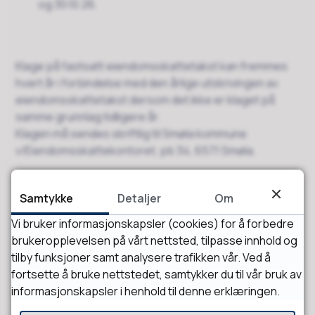
og 30.10.26.
Klage på fastsatt eiendomsskattetakst kan fremmes
hvert år i forbindelse med den årlige utskrivingen av
eiendomsskattetakst dersom det ikke er klaget på
samme grunnlag tidligere år.
Klagen må sendes skriftlig til Smøla kommune
v/Eiendomsskattekontoret, pb 34, 6571 Smøla.
Samtykke
Detaljer
Om
Frist: innen 6 uker etter utlegging av listen.
Vi bruker informasjonskapsler (cookies) for å forbedre
brukeropplevelsen på vårt nettsted, tilpasse innhold og
tilby funksjoner samt analysere trafikken vår. Ved å
Sist endret
03.08.2026 12:58
fortsette å bruke nettstedet, samtykker du til vår bruk av
informasjonskapsler i henhold til denne erklæringen.