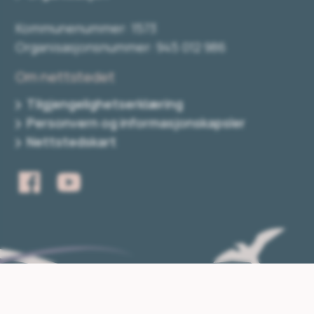
Kommunenummer: 1573
Organisasjonsnummer: 945 012 986
Om nettstedet
Tilgjengelighetserklæring
Personvern og informasjonskapsler
Nettstedskart