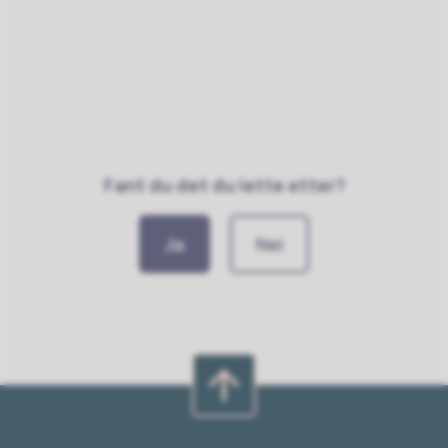
Fant du det du lette etter?
Ja
Nei