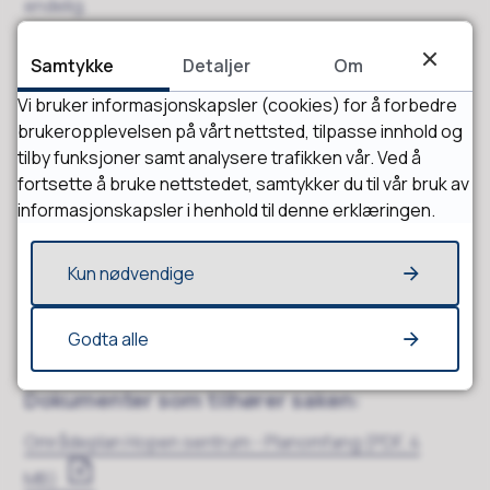
endelig.
Frist for uttalelsene settes til 24.11.25
.
Samtykke
Detaljer
Om
Vi bruker informasjonskapsler (cookies) for å forbedre
brukeropplevelsen på vårt nettsted, tilpasse innhold og
tilby funksjoner samt analysere trafikken vår. Ved å
Har du innspill til høringen?
fortsette å bruke nettstedet, samtykker du til vår bruk av
informasjonskapsler i henhold til denne erklæringen.
e-skjema for høringsuttalelser
Kun nødvendige
Innspill kan også sendes som e-post til
postmottak@smola.kommune.no, eller som vanlig post
Godta alle
til: Smøla kommune, pb. 34, 6571 Smøla
Dokumenter som tilhører saken:
Områdeplan Hopen sentrum - Planomfang
(PDF, 4
MB)