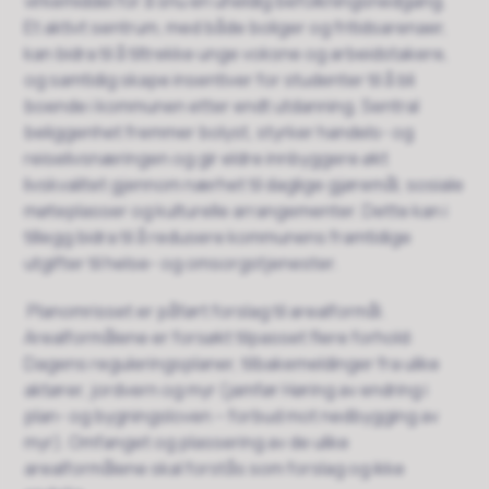
virkemiddel for å snu en uheldig befolkningsnedgang.
Et aktivt sentrum, med både boliger og fritidsarenaer,
kan bidra til å tiltrekke unge voksne og arbeidstakere,
og samtidig skape insentiver for studenter til å bli
boende i kommunen etter endt utdanning. Sentral
beliggenhet fremmer bolyst, styrker handels- og
reiselivsnæringen og gir eldre innbyggere økt
livskvalitet gjennom nærhet til daglige gjøremål, sosiale
møteplasser og kulturelle arrangementer. Dette kan i
tillegg bidra til å redusere kommunens framtidige
utgifter til helse- og omsorgstjenester.
Planomrisset er påført forslag til arealformål.
Arealformålene er forsøkt tilpasset flere forhold:
Dagens reguleringsplaner, tilbakemeldinger fra ulike
aktører, jordvern og myr (jamfør Høring av endring i
plan- og bygningsloven – forbud mot nedbygging av
myr). Omfanget og plassering av de ulike
arealformålene skal forstås som forslag og ikke