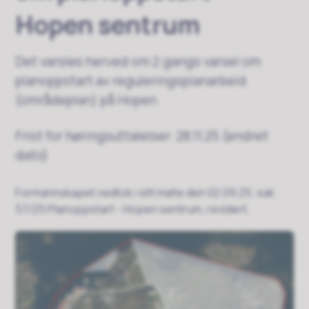
Hopen sentrum
Det varsles herved om 2.gangs varsel om
planoppstart av reguleringsplanarbeid
(områdeplan) på Hopen.
Frist for høringsuttalelser: 28.11.25 (endret
dato)
Formannskapet vedtok i sitt møte den 02.09.25, sak
57/25 Planoppstart - Hopen sentrum, revidert.