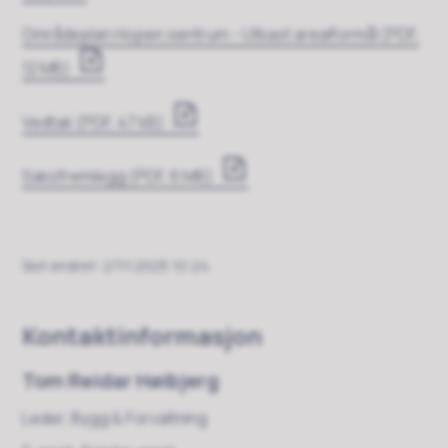
Områdeplan Hopen sentrum - Utkast arealformål
(PDF,
12 MB)
Vedtak
(PDF, 47 kB)
Saksfremlegg
(PDF, 6 MB)
Sist endret
27.11.2025 10:24
Kontaktinformasjon
Tom Reidar Høibjerg
Leder, Bygg & Forvaltning