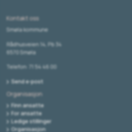
Kontakt oss
Smøla kommune
Rådhusveien 14, Pb 34
6570 Smøla
Telefon: 71 54 46 00
Send e-post
Organisasjon
Finn ansatte
For ansatte
Ledige stillinger
Organisasjon