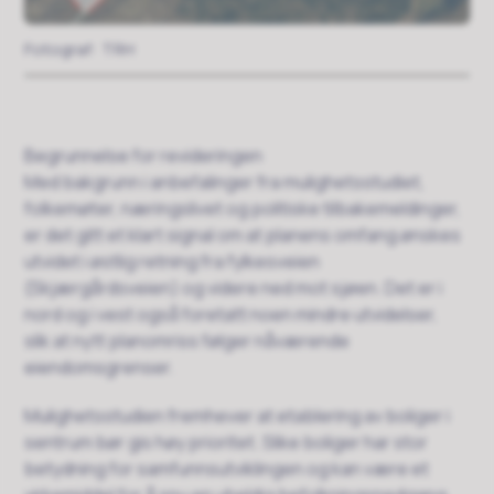
TRH
Begrunnelse for revideringen
Med bakgrunn i anbefalinger fra mulighetsstudiet,
folkemøter, næringslivet og politiske tilbakemeldinger,
er det gitt et klart signal om at planens omfang ønskes
utvidet i østlig retning fra fylkesveien
(Skjærgårdsveien) og videre ned mot sjøen. Det er i
nord og i vest også foretatt noen mindre utvidelser,
slik at nytt planomriss følger nåværende
eiendomsgrenser.
Mulighetsstudien fremhever at etablering av boliger i
sentrum bør gis høy prioritet. Slike boliger har stor
betydning for samfunnsutviklingen og kan være et