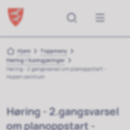
Forsiden
Du er her:
Hjem
Toppmeny
Høring / kunngjøringer
Høring - 2.gangsvarsel om planoppstart -
Hopen sentrum
Høring - 2.gangsvarsel
om planoppstart -