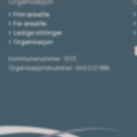
Organisasjon
Finn ansatte
For ansatte
Ledige stillinger
Organisasjon
Kommunenummer: 1573
Organisasjonsnummer: 945 012 986