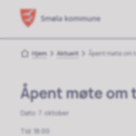
Du er her:
Hjem
Aktuelt
Åpent møte om 
Åpent møte om 
Dato: 7. oktober
Tid: 18:00