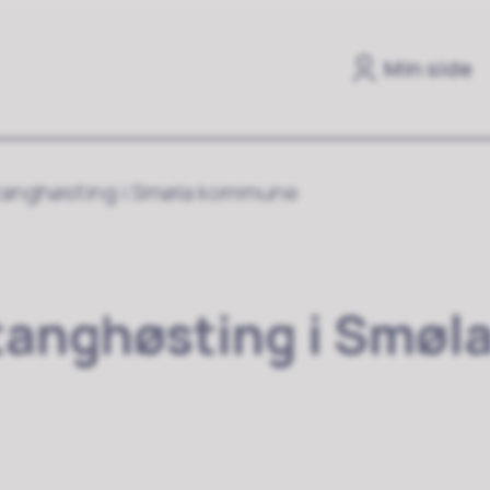
Min side
tanghøsting i Smøla kommune
tanghøsting i Smø