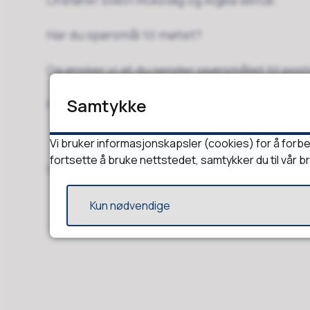
Ordfører Svein Roksvåg og Algea deltar.
Har du spørsmål til møtet?
Da ønsker vi at du sender spørsmålet til
pos
Samtykke
Frist for innsending av spørsmål: 3. oktober
Vi bruker informasjonskapsler (cookies) for å forbe
fortsette å bruke nettstedet, samtykker du til vår b
Sist endret
06.10.2025 09:57
Kun nødvendige