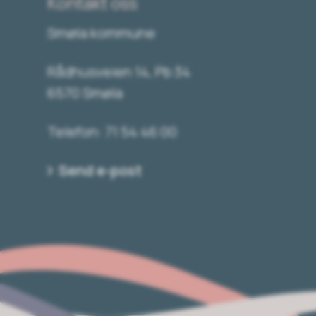
Kontakt oss
Smøla kommune
Rådhusveien 14, Pb 34
6570 Smøla
Telefon: 71 54 46 00
Send e-post