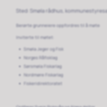
Sted: Smøla rådhus, kommunestyres
Berørte grunneiere oppfordres til å møte
Inviterte til møtet:
Smøla Jeger og Fisk
Norges Råfisklag
Sørsmøla Fiskarlag
Nordmøre Fiskarlag
Fiskeridirektoratet