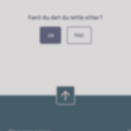
Fant du det du lette etter?
Ja
Nei