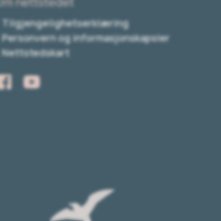
Om nettstedet
Tilgjengelighetserklæring
Personvern og informasjonskapsler
Nettstedskart