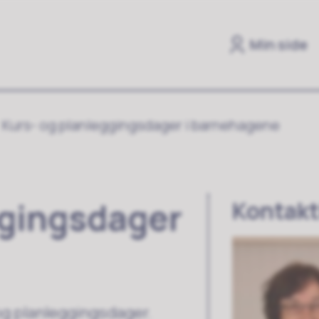
Min side
Kurs- og planleggingsdager i barnehagene
ggingsdager
Kontakt
og planleggingsdager.