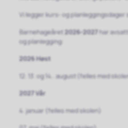
Vi legger kurs- og planleggingsdage
Barnehageåret
2026-2027
har avsatt
og planlegging:
2026 Høst
12. 13. og 14.. august (felles med skol
2027 Vår
4. januar (felles med skolen)
07. mai (felles med skolen)