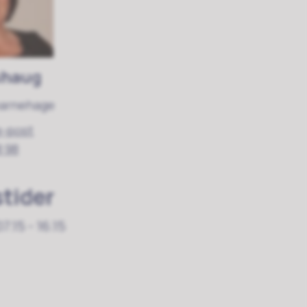
shaug
barnehage
e-post
8 98
tider
07.15 - 16.15