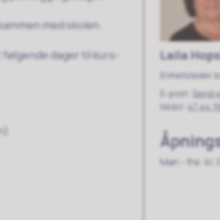
r sammen med skolen.
Laila Hop
 følgende dager til kurs-
Enhetsleder 
E-post
Send 
Mobil
47 44 7
en)
Åpnings
Man - fre: kl. 