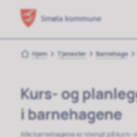
Du er her:
Hjem
Tjenester
Barnehage
Kurs- og planle
i barnehagene
Alle barnehagene er stengt på kurs- 