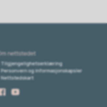
Om nettstedet
Tilgjengelighetserklæring
Personvern og informasjonskapsler
Nettstedskart