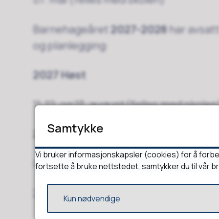
Barnehageåret
2027-2028
har avsatt
og planlegging:
2027 Høst
11. 12. og 13. august (felles med skole
Samtykke
2028 Vår
Vi bruker informasjonskapsler (cookies) for å forbe
03. januar (felles med skolen)
fortsette å bruke nettstedet, samtykker du til vår b
26. mai (felles med skolen)
Kun nødvendige