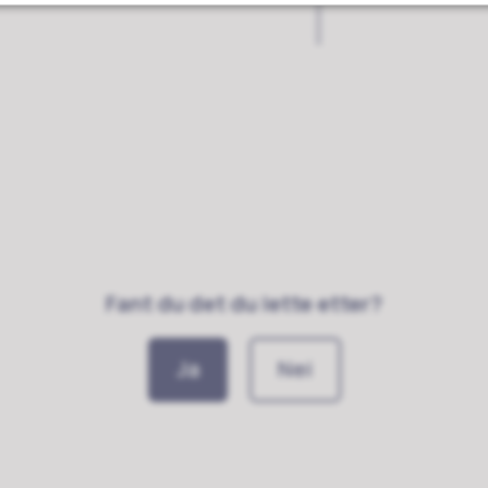
Fant du det du lette etter?
Ja
Nei