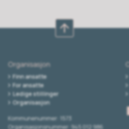
Organisasjon
Finn ansatte
For ansatte
Ledige stillinger
Organisasjon
Kommunenummer: 1573
Organisasjonsnummer: 945 012 986