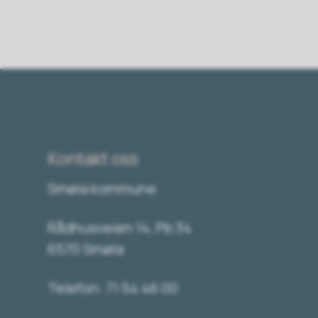
Kontakt oss
Smøla kommune
Rådhusveien 14, Pb 34
6570 Smøla
Telefon: 71 54 46 00