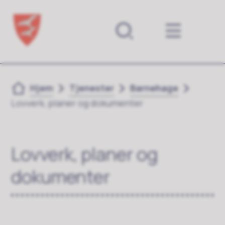
Forsiden
Du er her:
Hjem
Tjenester
Barnehage
Lovverk, planer og dokumenter
Lovverk, planer og
dokumenter