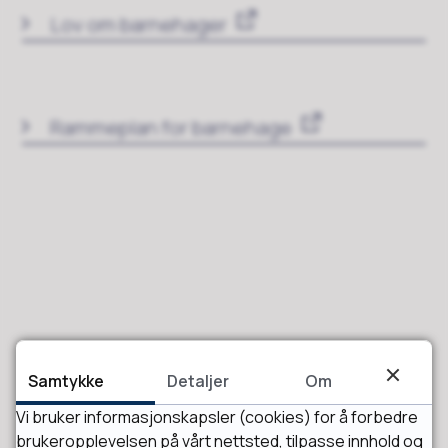
Lov om barnehager
Rammeplan for barnehage
Fant du det du lette etter?
Samtykke
Detaljer
Om
Vi bruker informasjonskapsler (cookies) for å forbedre
Ja
Nei
brukeropplevelsen på vårt nettsted, tilpasse innhold og