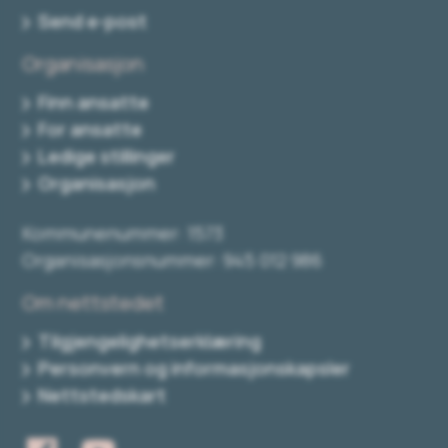
Send e-post
Organisasjon
Finn ansatte
For ansatte
Ledige stillinger
Organisasjon
Kommunenummer: 1573
Organisasjonsnummer: 945 012 986
Om nettstedet
Tilgjengelighetserklæring
Personvern og informasjonskapsler
Nettstedskart