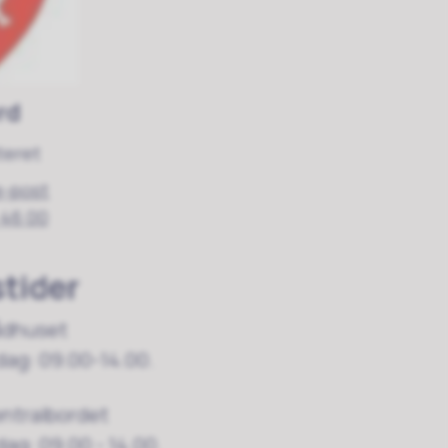
rd
teret
e-post
 46 00
tider
ådhuset
dag: 09.00-14.00.
entralbordet
ag: 09.00 - 14.00.