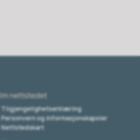
Om nettstedet
Tilgjengelighetserklæring
Personvern og informasjonskapsler
Nettstedskart