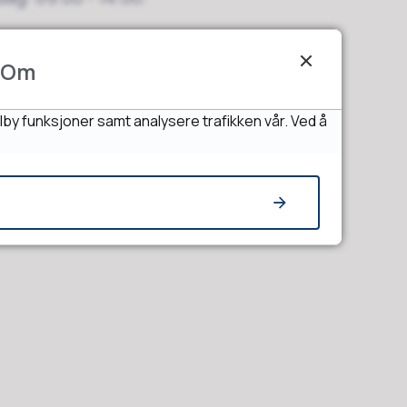
re kan du nå på direktenummer.
Om
-
Finn en ansatt
lby funksjoner samt analysere trafikken vår. Ved å