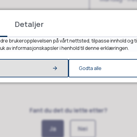
Saksbehandle
Detaljer
Kontakt oss!
dre brukeropplevelsen på vårt nettsted, tilpasse innhold og ti
ruk av informasjonskapsler i henhold til denne erklæringen.
Godta alle
Fant du det du lette etter?
Ja
Nei