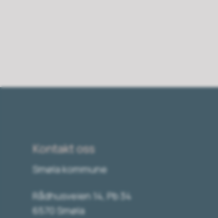
Kontakt oss
Smøla kommune
Rådhusveien 14, Pb 34
6570 Smøla