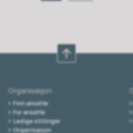
Organisasjon
Finn ansatte
For ansatte
Ledige stillinger
Organisasjon