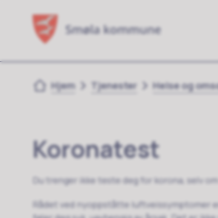
Du er her:
Hjem
Tjenester
Helse og oms
Koronatest
Du trenger ikke teste deg for korona, selv 
Rådet ved nyoppståtte luftveissymptomer e
føler deg syk, uavhengig av årsak. Det er ikke