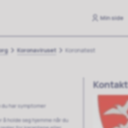
Min side
org
Koronaviruset
Koronatest
Kontakt
om du har symptomer
r å holde seg hjemme når du
 regler for karantene eller