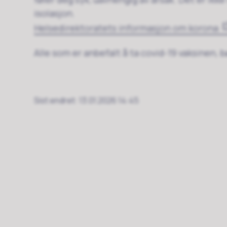
isolasjon.
Helsedirektoratets informasjon om korona
Alle som er anbefalt å ta covid-19 vaksinen, b
Sist endret
13.01.2026 14:45