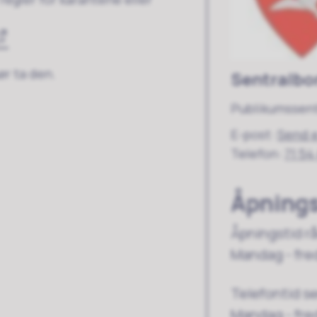
ør ta den.
Sentralbo
Publikumssen
E-post
Send 
Telefon
71 54
Åpnings
Åpningstid r
Mandag - fre
Telefontid s
Mandag - fred