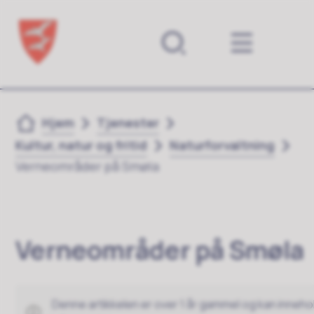
Forsiden
Du er her:
Hjem
Tjenester
Kultur, natur og fritid
Naturforvaltning
Verneområder på Smøla
Verneområder på Smøla
Denne artikkelen er over 1 år gammel og kan inneho