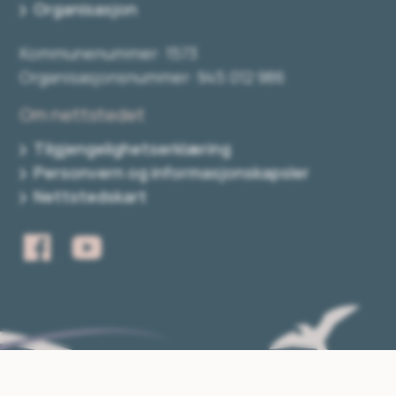
Organisasjon
Kommunenummer: 1573
Organisasjonsnummer: 945 012 986
Om nettstedet
Tilgjengelighetserklæring
Personvern og informasjonskapsler
Nettstedskart