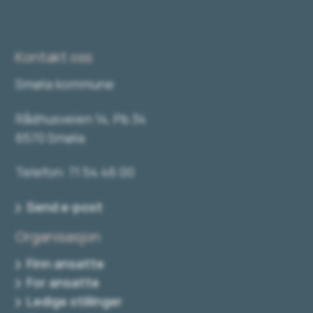
Kontakt oss
Smøla kommune
Rådhusveien 14, Pb 34
6570 Smøla
Telefon: 71 54 46 00
Send e-post
Organisasjon
Finn ansatte
For ansatte
Ledige stillinger