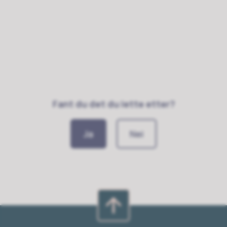
Fant du det du lette etter?
Ja
Nei