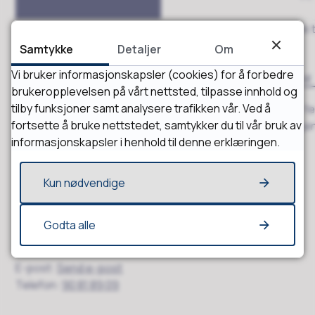
Innenfor hver av verneområdene ovenfor kan du finne link ti
forvaltningsplan og informasjonsplakat.
Samtykke
Detaljer
Om
Vi bruker informasjonskapsler (cookies) for å forbedre
Forvaltningsmyndighet:
Fylkesmannen i Møre og Romsdal
brukeropplevelsen på vårt nettsted, tilpasse innhold og
tilby funksjoner samt analysere trafikken vår. Ved å
Dersom forvaltningsmyndigheten godkjenner tiltak eller fe
fortsette å bruke nettstedet, samtykker du til vår bruk av
verneforskriften, skal selve tiltaket eller ferdsel etter eg
informasjonskapsler i henhold til denne erklæringen.
behandles av Smøla kommune.
Kontaktinformasjon
Kun nødvendige
Tom Reidar Høibjerg
Godta alle
Leder, Bygg & Forvaltning
E-post
Send e-post
Telefon
90 81 89 09