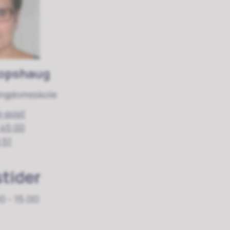
Hopshaug
ungdomsskole
e-post
 45 00
 51
tider
0 - 15.00