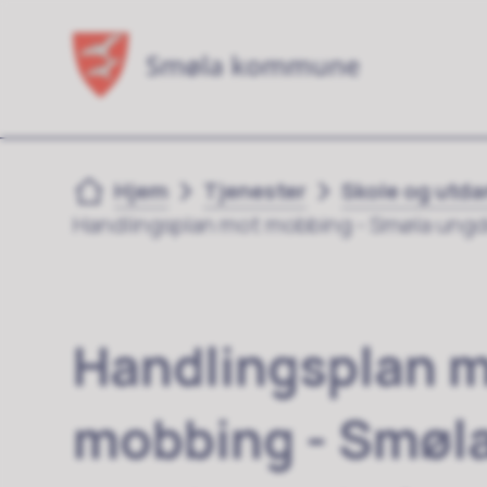
Du er her:
Hjem
Tjenester
Skole og utd
Handlingsplan mot mobbing - Smøla ung
Handlingsplan 
mobbing - Smøl