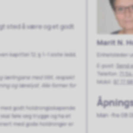
t sted å være og et godt
Marit N. 
n kapittel 12, § 1–1 siste ledd,
Enhetsleder 
E-post
Send 
Telefon
71 54
 lærlingane med tillit, respekt
Mobil
97 77 68
ing og lærelyst. Alle former for
Åpnings
e med godt holdningsskapende
Man -fre 08.0
skal føle seg trygge og ha et
mbinert med gode holdninger er