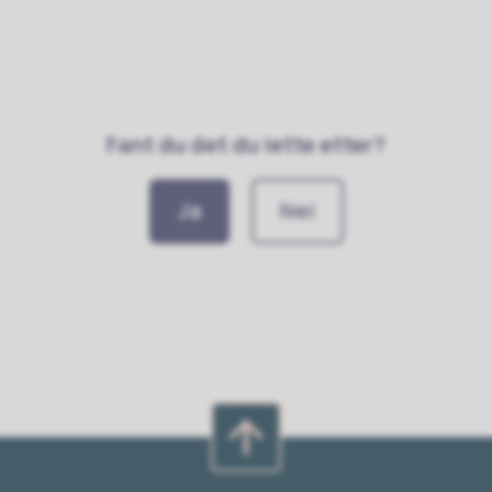
Fant du det du lette etter?
Ja
Nei