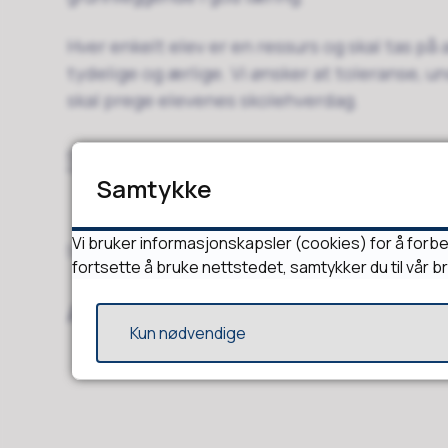
Hver enkelt elev er en ressurs og skal tas på a
tydelige og ærlige. Vi ønsker at toleranse, u
skal prege elevenes skolehverdag.
Skolens handlingsplan mot mobbing
(PDF, 38
Samtykke
Vi bruker informasjonskapsler (cookies) for å forbe
Sist endret
24.10.2025 13:48
fortsette å bruke nettstedet, samtykker du til vår b
Artikkelliste
Kun nødvendige