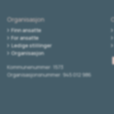
Organisasjon
Finn ansatte
For ansatte
Ledige stillinger
Organisasjon
Kommunenummer: 1573
Organisasjonsnummer: 945 012 986