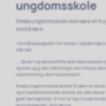
ungdomsskole
Smøla ungdomsskole skal være et tryg
sted å lære.
I formålsparagrafen for skolen, opplæringslove
står det:
... Skolen og lærebedrifta skal møte elevane og
og krav og gi dei utfordringar som fremjar dann
diskriminering skal motarbeidast.
Smøla ungdomsskole ønsker å være en skol
og trivselsfremmende arbeid, der alle elever 
godt læringsmiljø. Vi tror at høy trivsel ko
grunnleggende i god læring.