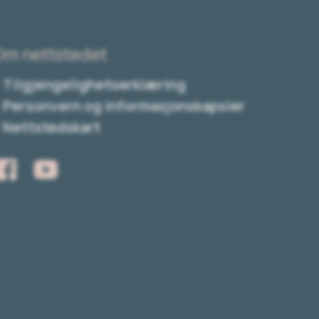
Om nettstedet
Tilgjengelighetserklæring
Personvern og informasjonskapsler
Nettstedskart