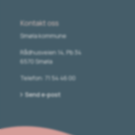
Kontakt oss
Smøla kommune
Rådhusveien 14, Pb 34
6570 Smøla
Telefon: 71 54 46 00
Send e-post