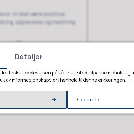
lvor. Vi skal være positive,
ndring, opplevelse og mestring
7 kB)
Detaljer
dre brukeropplevelsen på vårt nettsted, tilpasse innhold og ti
ruk av informasjonskapsler i henhold til denne erklæringen.
Godta alle