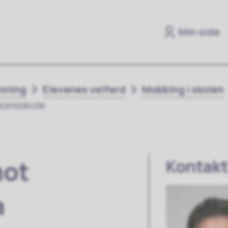
Min side
anning
Elevenes velferd
Mobbing i skolen
domsskole
mot
Kontakt
a