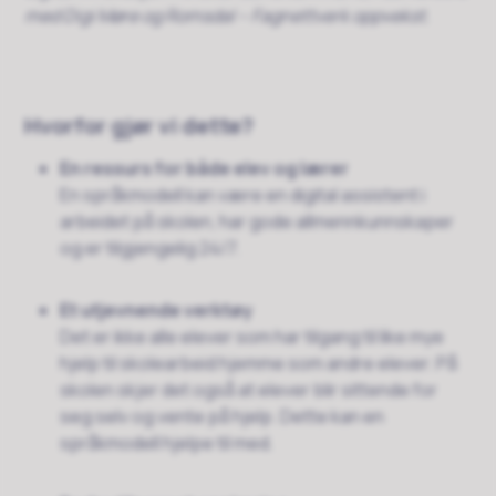
med Digi Møre og Romsdal – Fagnettverk oppvekst.
Hvorfor gjør vi dette?
En ressurs for både elev og lærer
En språkmodell kan være en digital assistent i
arbeidet på skolen, har gode allmennkunnskaper
og er tilgjengelig 24/7.
Et utjevnende verktøy
Det er ikke alle elever som har tilgang til like mye
hjelp til skolearbeid hjemme som andre elever. På
skolen skjer det også at elever blir sittende for
seg selv og vente på hjelp. Dette kan en
språkmodell hjelpe til med.