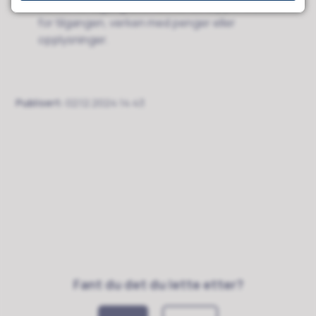
behov for tilgang til en KI hvor de slipper å betale
for tilgangen, verken med penger eller
opplysninger.
Publisert
02.12.2024 14:43
Fant du det du lette etter?