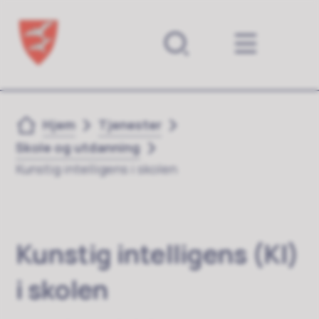
Forsiden
Du er her:
Hjem
Tjenester
Skole og utdanning
Kunstig intelligens i skolen
Kunstig intelligens (KI)
i skolen