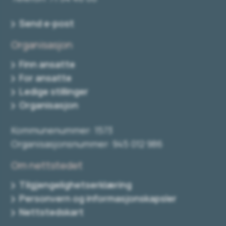
Send e-post
Organisasjon
Finn ansatte
For ansatte
Ledige stillinger
Organisasjon
Kommunenummer: 1573
Organisasjonsnummer: 945 012 986
Om nettstedet
Tilgjengelighetserklæring
Personvern og informasjonskapsler
Nettstedskart