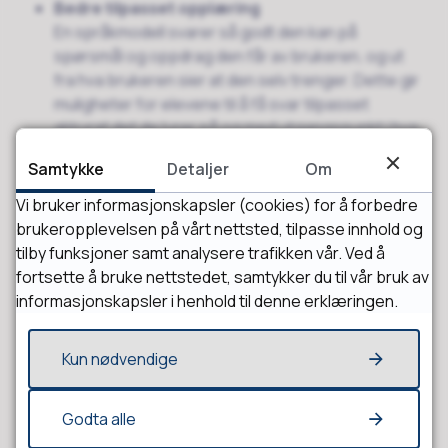
Bedre tilpasset opplæring
En språkmodell svarer så godt den kan på
spørsmål og oppdrag den får av brukeren, og ut
fra hva brukeren sier at den selv trenger. Dette gir
muligheter for elevene til å få svar tilpasset
akkurat det de lurer på og med utgangspunkt i hva
de forstår.
Samtykke
Detaljer
Om
Vi bruker informasjonskapsler (cookies) for å forbedre
Tilpassing til samfunnet rundt oss
brukeropplevelsen på vårt nettsted, tilpasse innhold og
Elever og lærere får mulighet til å bli kjent med og
tilby funksjoner samt analysere trafikken vår. Ved å
utnytte den nyeste teknologien på en trygg og
fortsette å bruke nettstedet, samtykker du til vår bruk av
kontrollert måte. Elever (og lærere) får hjelp til å
informasjonskapsler i henhold til denne erklæringen.
uttrykke meninger og til å fremme disse i aktuelle
situasjoner og ulike former.
Kun nødvendige
En trygg måte å bruke Kunstig intelligens på
De fleste KI-tjenestene på nettet er bak både
Godta alle
pålogging og betaling. Lærere og elever har