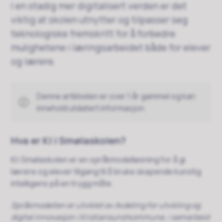
I en stadig mer digitalisert verden er det
viktig at skolen utnytter og tilpasser seg
teknologiske fremskritt for å forbedre
mulighetene i læringsarbeidet både for elever
og lærere.
Denne artikkelen er over 1 år gammel og kan
innehold utdatert informasjon.
Hva er KI i Smølaskolen?
KI i Smølaskolen er en språkmodelløsning for å gi
lærere og elever tilgang til å bruke skapende kunstig
intelligens på en trygg måte.
Språkmodellen er utviklet av Avdeling for utvikling og
digital innovasjon i Kristiansund kommune, i samarbeid