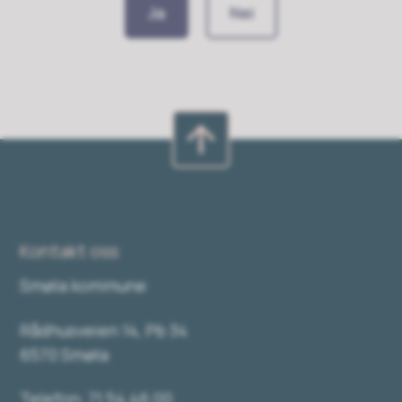
Ja
Nei
Kontakt oss
Smøla kommune
Rådhusveien 14, Pb 34
6570 Smøla
Telefon: 71 54 46 00