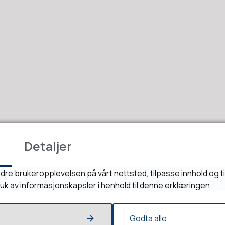
Detaljer
Fant du det du lette etter?
dre brukeropplevelsen på vårt nettsted, tilpasse innhold og ti
ruk av informasjonskapsler i henhold til denne erklæringen.
Ja
Nei
Godta alle