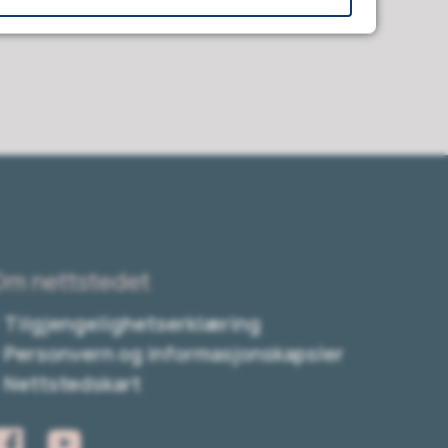
Om nettstedet
Tilgjengelighetserklæring
Personvern og informasjonskapsler
Nettstedskart