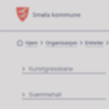
Du er her:
Hjem
Organisasjon
Enheter
Kunstgressbane
Svømmehall