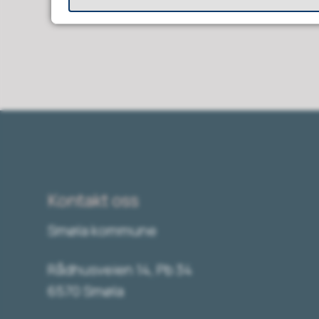
Kontakt oss
Smøla kommune
Rådhusveien 14, Pb 34
6570 Smøla