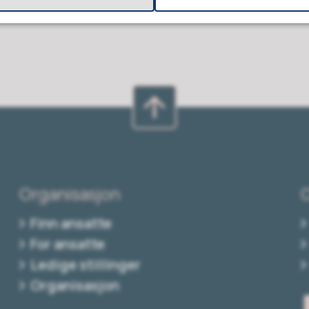
Organisasjon
Finn ansatte
For ansatte
Ledige stillinger
Organisasjon