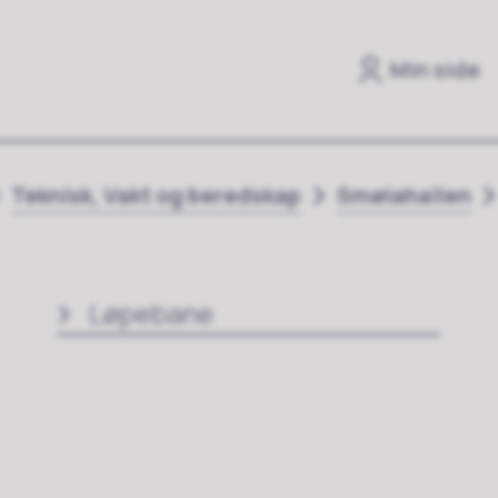
Min side
Teknisk, Vakt og beredskap
Smølahallen
Løpebane