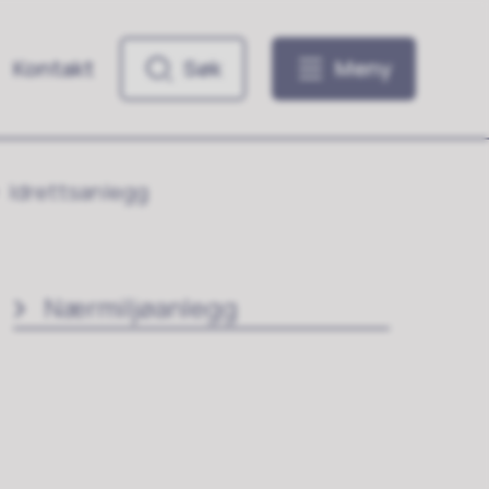
Kontakt
Søk
Meny
Idrettsanlegg
Nærmiljøanlegg