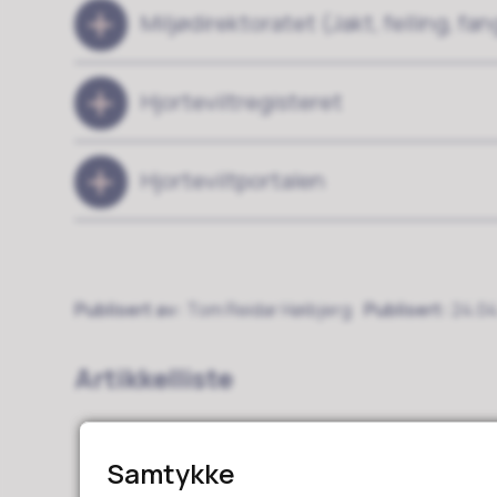
Miljødirektoratet (Jakt, felling, fan
Hjorteviltregisteret
Hjorteviltportalen
Publisert av
Tom Reidar Høibjerg
Publisert
24.04
Artikkelliste
Samtykke