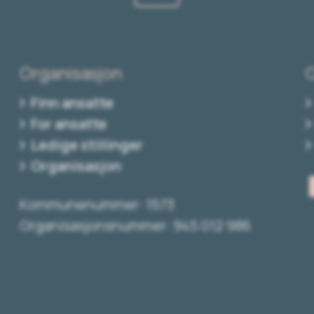
Organisasjon
Finn ansatte
For ansatte
Ledige stillinger
Organisasjon
Kommunenummer: 1573
Organisasjonsnummer: 945 012 986