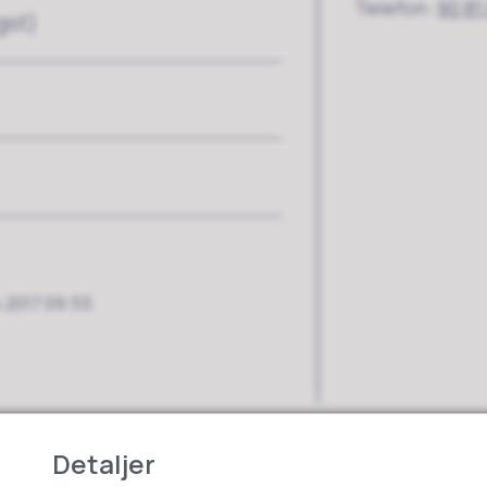
Telefon
90 81
gst)
.2017 09:55
Detaljer