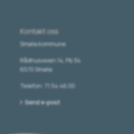
Kontakt oss
Smøla kommune
Rådhusveien 14, Pb 34
6570 Smøla
Telefon: 71 54 46 00
Send e-post