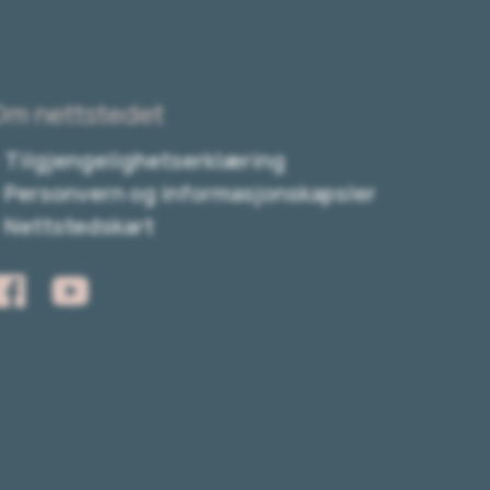
Om nettstedet
Tilgjengelighetserklæring
Personvern og informasjonskapsler
Nettstedskart