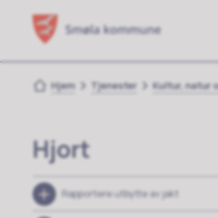
Du er her:
Hjem
Tjenester
Kultur, natur o
Hjort
Rapportere utbytte av jakt