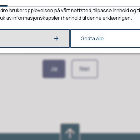
dre brukeropplevelsen på vårt nettsted, tilpasse innhold og ti
ruk av informasjonskapsler i henhold til denne erklæringen.
Godta alle
Fant du det du lette etter?
Ja
Nei