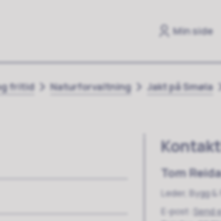
Min side
g fritid
Naturforvaltning
Jakt på Smøla
Kontakt
Tom Reida
Leder, Bygg & 
E-post
Send 