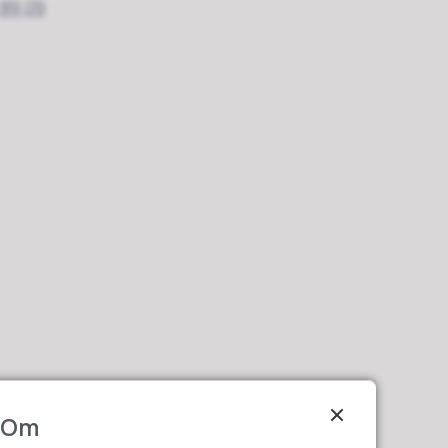
 89 09
Om