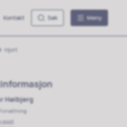
Kontakt
Søk
Meny
Hjort
informasjon
r Høibjerg
Forvaltning
e-post