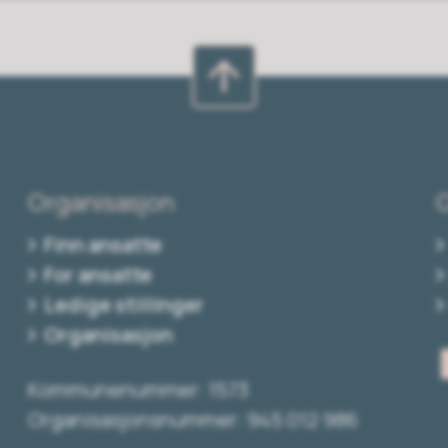
Organisasjon
Finn ansatte
For ansatte
Ledige stillinger
Organisasjon
Kommunenummer: 1573
Organisasjonsnummer: 945 012 986