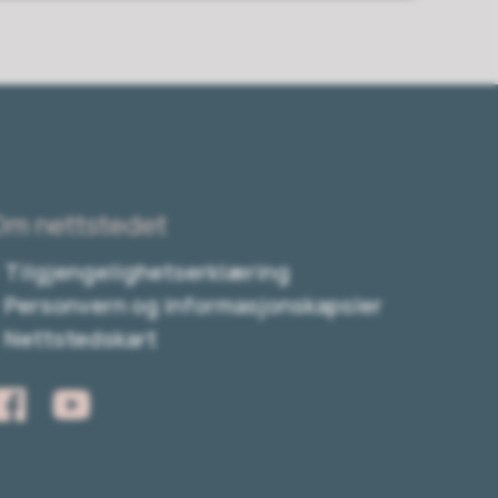
Om nettstedet
Tilgjengelighetserklæring
Personvern og informasjonskapsler
Nettstedskart