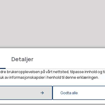
Detaljer
Fant du det du lette etter?
dre brukeropplevelsen på vårt nettsted, tilpasse innhold og ti
Ja
Nei
ruk av informasjonskapsler i henhold til denne erklæringen.
Godta alle