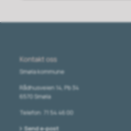
Kontakt oss
Smøla kommune
Rådhusveien 14, Pb 34
6570 Smøla
Telefon: 71 54 46 00
Send e-post