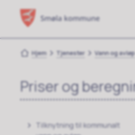
Du er her:
Hjem
Tjenester
Vann og avlø
Priser og beregn
Tilknytning til kommunalt