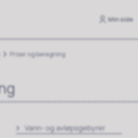
Min side
p
Priser og beregning
ing
Vann- og avløpsgebyrer